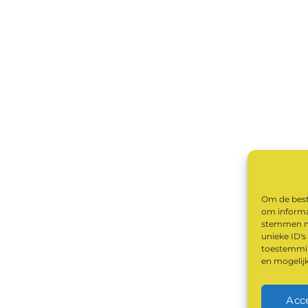
Om de beste
om informat
stemmen me
unieke ID's
toestemming
en mogelij
Acc