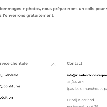
 dommages + photos, nous préparerons un colis pour
l’enverrons gratuitement.
rvice clientèle
Contact
Back
To
Q Générale
info@klaarlandkloosterpr
Top
011/446169
Q confitures
(pas les dimanches et pa
pédition
Priorij Klaarland
Vosheuvelstraat 39