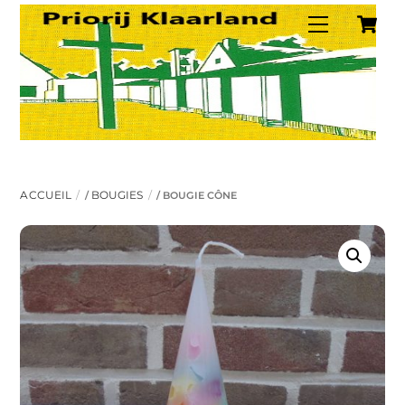
C
Skip
Menu
to
content
ACCUEIL
BOUGIES
/
/ BOUGIE CÔNE