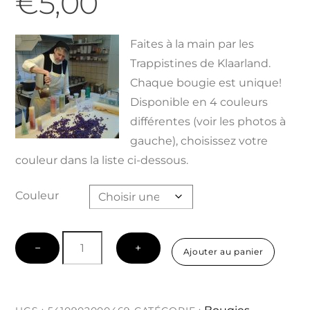
€
5,00
Faites à la main par les
Trappistines de Klaarland.
Chaque bougie est unique!
Disponible en 4 couleurs
différentes (voir les photos à
gauche), choisissez votre
couleur dans la liste ci-dessous.
Couleur
quantité
−
+
Ajouter au panier
de
Bougie
Cône