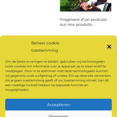
Fragment d’un podcast
sur nos produits
Beheer cookie
Cliquez ici
pour écouter
toestemming
l’intégralité du podcast.
Om de beste ervaringen te bieden, gebruiken wij technologieën
zoals cookies om informatie over je apparaat op te slaan en/of te
raadplegen. Door in te stemmen met deze technologieën kunnen
Cliquez pour accepter
wij gegevens zoals surfgedrag of unieke ID's op deze site verwerken.
les cookies marketing
Als je geen toestemming geeft of uw toestemming intrekt, kan dit
een nadelige invloed hebben op bepaalde functies en
et activer ce contenu
mogelijkheden.
Accepteren
©
Klaarland Produits du monastère
2026
Weigeren
Powered by
WordPress
•
Themify WordPress Themes