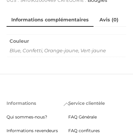
Bougies
UGS :
5410902000469
CATÉGORIE :
Informations complémentaires
Avis (0)
Couleur
Blue, Confetti, Orange-jaune, Vert-jaune
Informations
Service clientèle
Back
To
Qui sommes-nous?
FAQ Générale
Top
Informations revendeurs
FAQ confitures