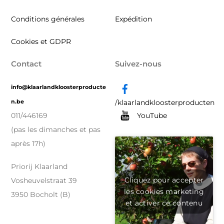
Conditions générales
Expédition
Cookies et GDPR
Contact
Suivez-nous
info@klaarlandkloosterproducte
n.be
/klaarlandkloosterproducten
YouTube
011/446169
(pas les dimanches et pas
après 17h)
Priorij Klaarland
Cliquez pour accepter
Vosheuvelstraat 39
les cookies marketing
3950 Bocholt (B)
et activer ce contenu