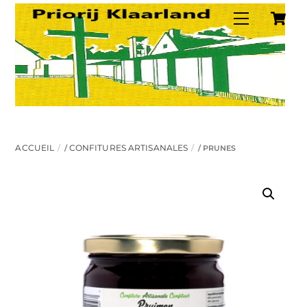
C
Skip
Menu
to
content
ACCUEIL
CONFITURES ARTISANALES
/
/ PRUNES