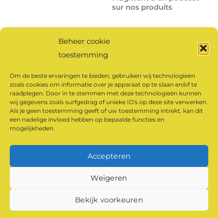
sur nos produits
Beheer cookie
Cliquez ici
pour écouter
toestemming
l’intégralité du podcast.
Om de beste ervaringen te bieden, gebruiken wij technologieën
zoals cookies om informatie over je apparaat op te slaan en/of te
raadplegen. Door in te stemmen met deze technologieën kunnen
Cliquez pour accepter
wij gegevens zoals surfgedrag of unieke ID's op deze site verwerken.
les cookies marketing
Als je geen toestemming geeft of uw toestemming intrekt, kan dit
een nadelige invloed hebben op bepaalde functies en
et activer ce contenu
mogelijkheden.
Accepteren
©
Klaarland Produits du monastère
2026
Weigeren
Powered by
WordPress
•
Themify WordPress Themes
Bekijk voorkeuren