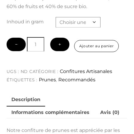
60% de fruits et 40% de sucre bio.
prix :
Inhoud in gram
€4,30
quantité
−
+
Ajouter au panier
de
à
Prunes
€6,50
Confitures Artisanales
UGS :
ND
CATÉGORIE :
Prunes
Recommandés
ÉTIQUETTES :
,
Description
Informations complémentaires
Avis (0)
Notre confiture de prunes est appréciée par les