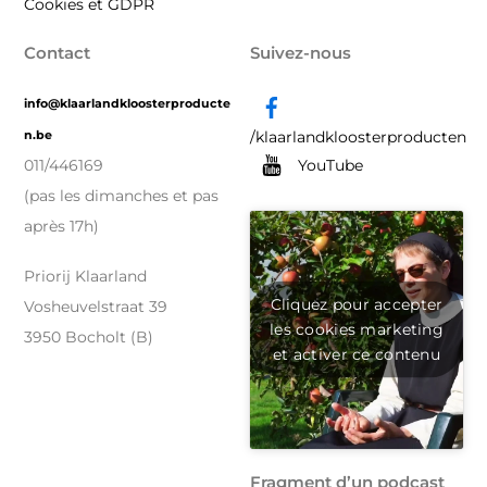
Cookies et GDPR
Contact
Suivez-nous
info@klaarlandkloosterproducte
n.be
/klaarlandkloosterproducten
YouTube
011/446169
(pas les dimanches et pas
après 17h)
Priorij Klaarland
Cliquez pour accepter
Vosheuvelstraat 39
les cookies marketing
3950 Bocholt (B)
et activer ce contenu
Fragment d’un podcast