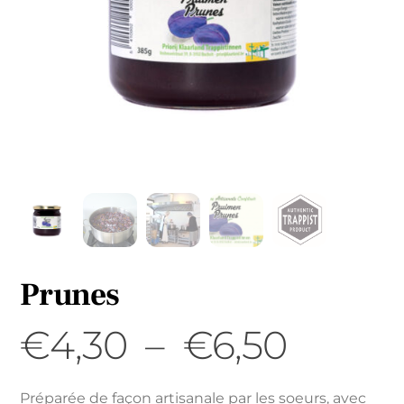
Prunes
Plage
€
4,30
–
€
6,50
de
Préparée de façon artisanale par les soeurs, avec