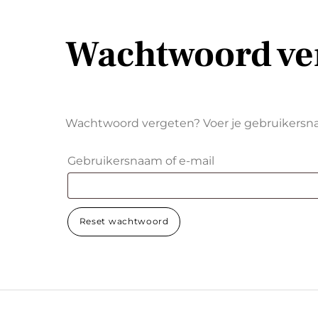
Wachtwoord ve
Wachtwoord vergeten? Voer je gebruikersnaam
Vereist
Gebruikersnaam of e-mail
Reset wachtwoord