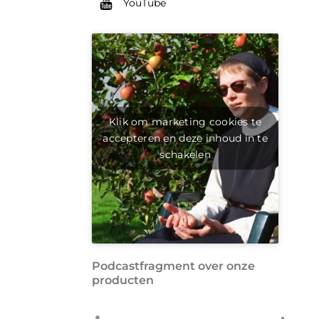
YouTube
Klik om marketing cookies te
accepteren en deze inhoud in te
schakelen
Podcastfragment over onze
producten