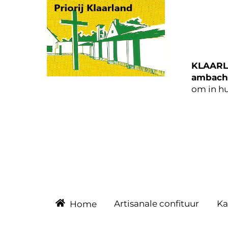
Skip
to
content
KLAARL
ambacht
om in hu
Artisanale confituur
Ka
Home