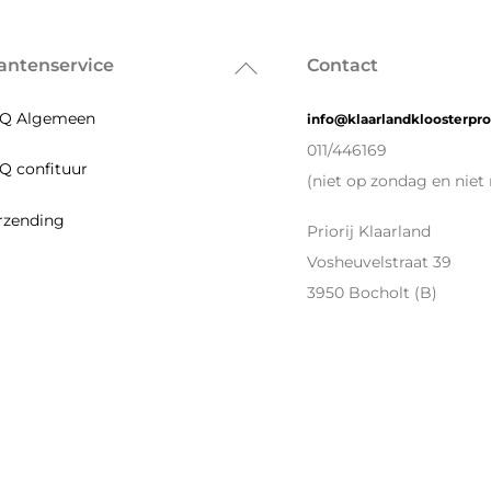
antenservice
Contact
Back
To
Q Algemeen
info@klaarlandkloosterpr
Top
011/446169
Q confituur
(niet op zondag en niet 
rzending
Priorij Klaarland
Vosheuvelstraat 39
3950 Bocholt (B)