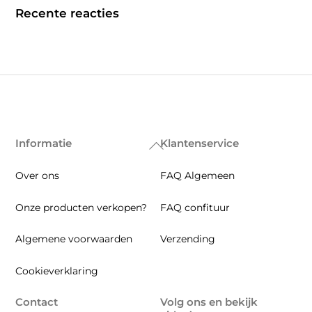
op
op
Recente reacties
de
de
productpagina
productp
Informatie
Klantenservice
Back
To
Over ons
FAQ Algemeen
Top
Onze producten verkopen?
FAQ confituur
Algemene voorwaarden
Verzending
Cookieverklaring
Contact
Volg ons en bekijk