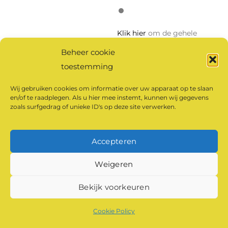
Klik hier
om de gehele
podcast te beluisteren.
Beheer cookie
toestemming
Klik om marketing
cookies te accepteren
Wij gebruiken cookies om informatie over uw apparaat op te slaan
en deze inhoud in te
en/of te raadplegen. Als u hier mee instemt, kunnen wij gegevens
zoals surfgedrag of unieke ID's op deze site verwerken.
schakelen
Accepteren
©
Klaarland Kloosterproducten
2026
Weigeren
Powered by
WordPress
•
Themify WordPress Themes
Bekijk voorkeuren
Cookie Policy