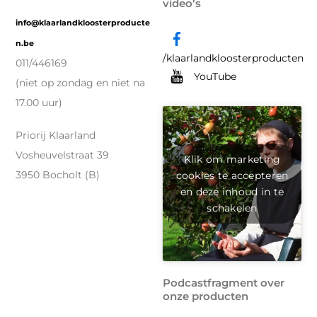
video’s
info@klaarlandkloosterproducte
n.be
/klaarlandkloosterproducten
011/446169
YouTube
(niet op zondag en niet na
17.00 uur)
Priorij Klaarland
Vosheuvelstraat 39
Klik om marketing
cookies te accepteren
3950 Bocholt (B)
en deze inhoud in te
schakelen
Podcastfragment over
onze producten