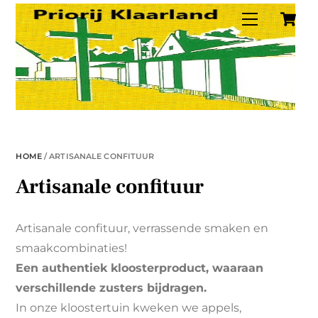
C
Skip
Menu
to
content
HOME
/ ARTISANALE CONFITUUR
Artisanale confituur
Artisanale confituur, verrassende smaken en
smaakcombinaties!
Een authentiek kloosterproduct, waaraan
verschillende zusters bijdragen.
In onze kloostertuin kweken we appels,