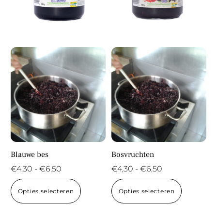
Blauwe bes
Bosvruchten
Prijsklasse:
Prijsklasse:
€
4,30
-
€
6,50
€
4,30
-
€
6,50
€4,30
€4,30
Dit
Dit
Opties selecteren
Opties selecteren
tot
tot
product
product
€6,50
€6,50
heeft
heeft