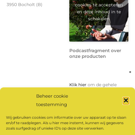
cookies te accepteren
3950 Bocholt (B)
en deze inhoud in te
schakelen
Podcastfragment over
onze producten
Klik hier
om de gehele
podcast te beluisteren.
Beheer cookie
toestemming
Klik om marketing
cookies te accepteren
Wij gebruiken cookies om informatie over uw apparaat op te slaan
en/of te raadplegen. Als u hier mee instemt, kunnen wij gegevens
en deze inhoud in te
zoals surfgedrag of unieke ID's op deze site verwerken.
schakelen