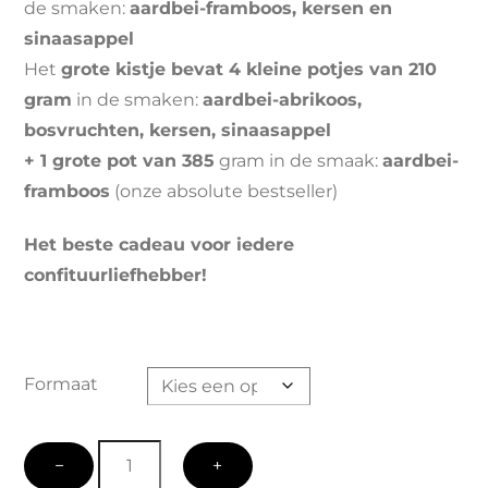
de smaken:
aardbei-framboos, kersen en
sinaasappel
€28,
Het
grote kistje bevat 4 kleine potjes van 210
gram
in de smaken:
aardbei-abrikoos,
bosvruchten, kersen, sinaasappel
+
1 grote pot van 385
gram in de smaak:
aardbei-
framboos
(onze absolute bestseller)
Het beste cadeau voor iedere
confituurliefhebber!
Formaat
Cadeau-
−
+
kistje