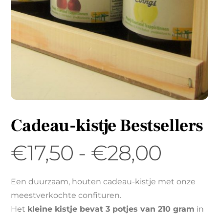
Cadeau-kistje Bestsellers
Prijsk
€
17,50
-
€
28,00
€17,5
Een duurzaam, houten cadeau-kistje met onze
meestverkochte confituren.
tot
Het
kleine kistje bevat 3 potjes van 210 gram
in