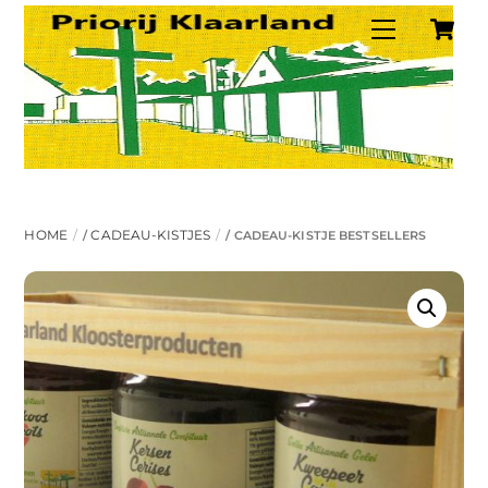
C
Skip
Menu
to
content
HOME
CADEAU-KISTJES
/
/ CADEAU-KISTJE BESTSELLERS