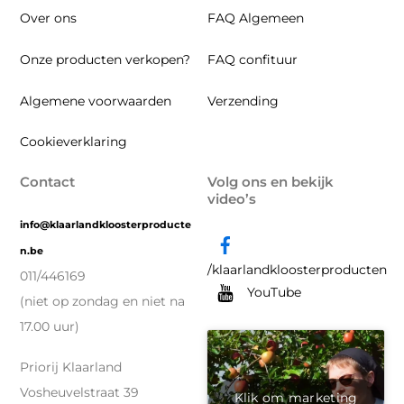
To
Over ons
FAQ Algemeen
Top
Onze producten verkopen?
FAQ confituur
Algemene voorwaarden
Verzending
Cookieverklaring
Contact
Volg ons en bekijk
video’s
info@klaarlandkloosterproducte
n.be
/klaarlandkloosterproducten
011/446169
YouTube
(niet op zondag en niet na
17.00 uur)
Priorij Klaarland
Vosheuvelstraat 39
Klik om marketing