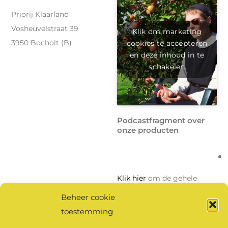
Priorij Klaarland
Vosheuvelstraat 39
Klik om marketing
cookies te accepteren
3950 Bocholt (B)
en deze inhoud in te
schakelen
Podcastfragment over
onze producten
Klik hier
om de gehele
podcast te beluisteren.
Beheer cookie
toestemming
Klik om marketing