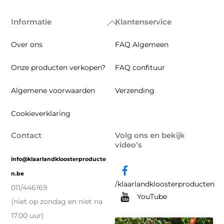
Informatie
Klantenservice
Back
To
Over ons
FAQ Algemeen
Top
Onze producten verkopen?
FAQ confituur
Algemene voorwaarden
Verzending
Cookieverklaring
Contact
Volg ons en bekijk
video’s
info@klaarlandkloosterproducte
n.be
/klaarlandkloosterproducten
011/446169
YouTube
(niet op zondag en niet na
17.00 uur)