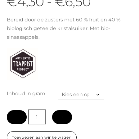
Prijskla
€
4,30
-
€
6,50
€4,30
Bereid door de zusters met 60 % fruit en 40 %
biologisch geteelde kristalsuiker. Met bio-
tot
sinaasappels.
€6,50
Inhoud in gram
Rabarber-
−
+
Sinaasappel
aantal
Toevoegen aan winkelwagen