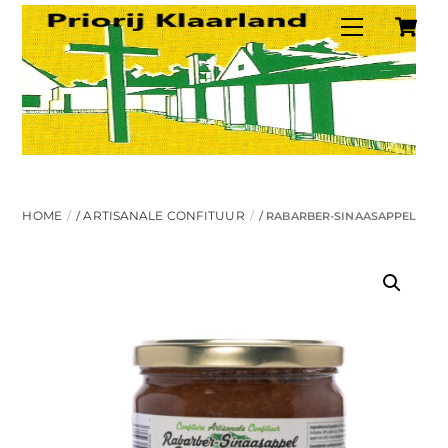
C
Skip
Menu
to
content
HOME
ARTISANALE CONFITUUR
/
/ RABARBER-SINAASAPPEL