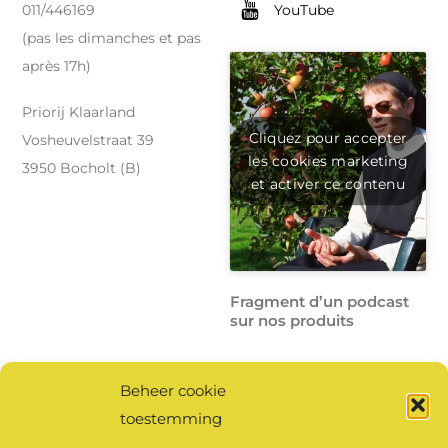
YouTube
011/446169
(pas les dimanches et pas
après 17h)
Priorij Klaarland
Cliquez pour accepter
Vosheuvelstraat 39
les cookies marketing
3950 Bocholt (B)
et activer ce contenu
Fragment d’un podcast
sur nos produits
Beheer cookie
Cliquez ici
pour écouter
toestemming
l’intégralité du podcast.