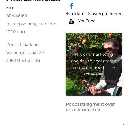
n.be
/klaarlandkloosterproducten
011/446169
YouTube
(niet op zondag en niet na
17.00 uur)
Priorij Klaarland
Vosheuvelstraat 39
Klik om marketing
cookies te accepteren
3950 Bocholt (B)
en deze inhoud in te
schakelen
Podcastfragment over
onze producten