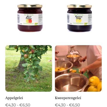
Appelgelei
Kweeperengelei
Prijsklasse:
Prijsklasse:
€
4,30
-
€
6,50
€
4,30
-
€
6,50