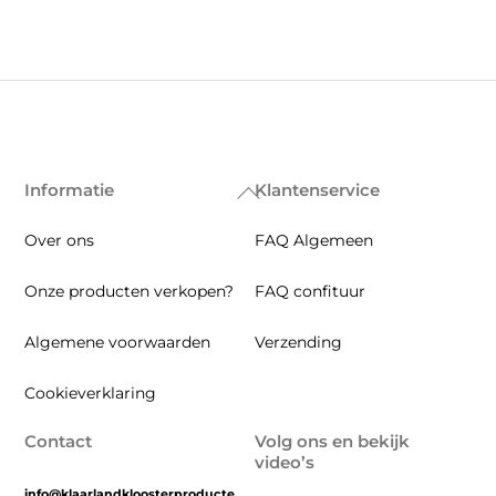
de
productpagina
Informatie
Klantenservice
Back
To
Over ons
FAQ Algemeen
Top
Onze producten verkopen?
FAQ confituur
Algemene voorwaarden
Verzending
Cookieverklaring
Contact
Volg ons en bekijk
video’s
info@klaarlandkloosterproducte