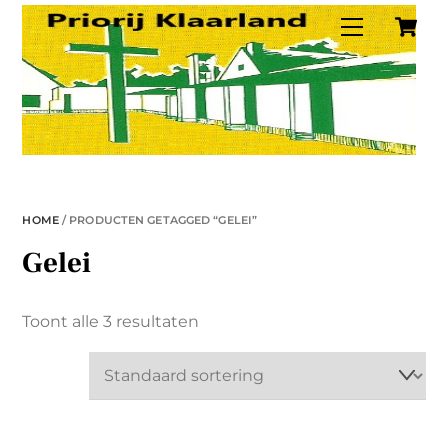
C
Skip
Menu
to
content
HOME
/ PRODUCTEN GETAGGED “GELEI”
Gelei
Toont alle 3 resultaten