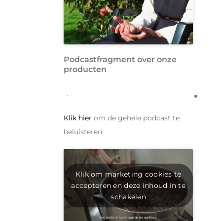
Podcastfragment over onze
producten
Klik hier
om de gehele podcast te
beluisteren.
Klik om marketing cookies te
accepteren en deze inhoud in te
schakelen