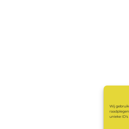
Wij gebruik
raadplegen.
unieke ID's