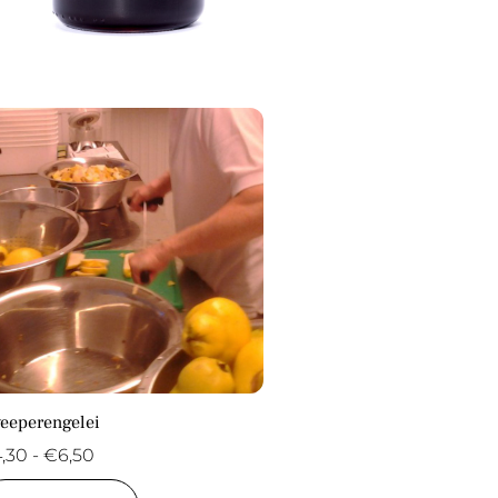
eeperengelei
Prijsklasse:
4,30
-
€
6,50
€4,30
Dit