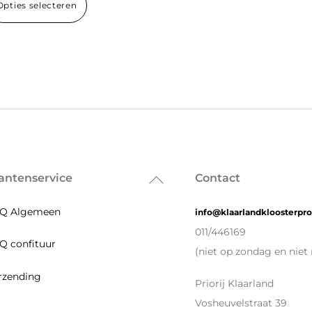
Opties selecteren
tot
product
€6,50
heeft
meerdere
variaties.
Deze
optie
kan
gekozen
worden
antenservice
Contact
Back
op
To
de
Q Algemeen
info@klaarlandkloosterpr
Top
productpagina
011/446169
Q confituur
(niet op zondag en niet 
rzending
Priorij Klaarland
Vosheuvelstraat 39