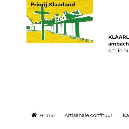
Skip
to
content
KLAARL
ambacht
om in hu
Artisanale confituur
Ka
Home